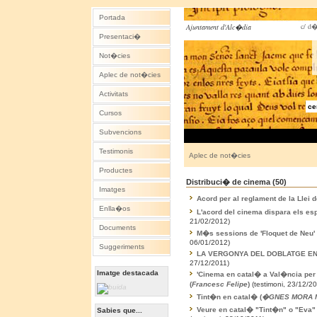
Portada
c/ d�
Ajuntament d'Alc�dia
Presentaci�
Not�cies
Aplec de not�cies
Activitats
ce
Cursos
Subvencions
Testimonis
Aplec de not�cies
Productes
Distribuci� de cinema (50)
Imatges
Acord per al reglament de la Llei 
Enlla�os
L'acord del cinema dispara els e
21/02/2012)
Documents
M�s sessions de 'Floquet de Neu'
06/01/2012)
Suggeriments
LA VERGONYA DEL DOBLATGE EN
27/12/2011)
Imatge destacada
'Cinema en catal� a Val�ncia per 
(
Francesc Felipe
)
(testimoni, 23/12/20
Tint�n en catal� (
�GNES MORA M
Veure en catal� "Tint�n" o "Eva" e
Sabies que...