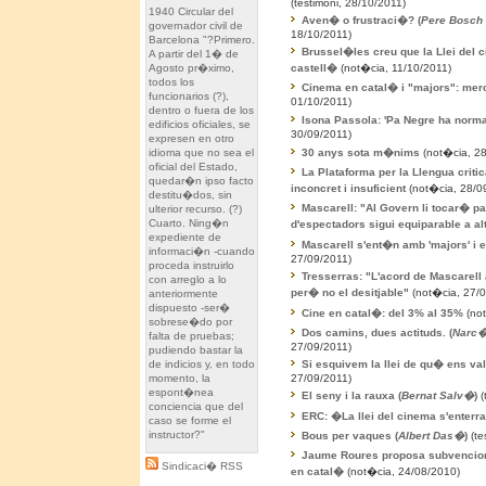
(testimoni, 28/10/2011)
1940 Circular del
Aven� o frustraci�? (
Pere Bosch 
governador civil de
18/10/2011)
Barcelona "?Primero.
Brussel�les creu que la Llei del 
A partir del 1� de
castell�
(not�cia, 11/10/2011)
Agosto pr�ximo,
todos los
Cinema en catal� i "majors": merc
funcionarios (?),
01/10/2011)
dentro o fuera de los
Isona Passola: 'Pa Negre ha normal
edificios oficiales, se
30/09/2011)
expresen en otro
30 anys sota m�nims
(not�cia, 28
idioma que no sea el
oficial del Estado,
La Plataforma per la Llengua critic
quedar�n ipso facto
inconcret i insuficient
(not�cia, 28/0
destitu�dos, sin
Mascarell: "Al Govern li tocar� pa
ulterior recurso. (?)
Cuarto. Ning�n
d'espectadors sigui equiparable a a
expediente de
Mascarell s'ent�n amb 'majors' i e
informaci�n -cuando
27/09/2011)
proceda instruirlo
Tresserras: "L'acord de Mascarell 
con arreglo a lo
per� no el desitjable"
(not�cia, 27/0
anteriormente
dispuesto -ser�
Cine en catal�: del 3% al 35%
(not
sobrese�do por
Dos camins, dues actituds. (
Narc�
falta de pruebas;
27/09/2011)
pudiendo bastar la
Si esquivem la llei de qu� ens val
de indicios y, en todo
27/09/2011)
momento, la
espont�nea
El seny i la rauxa (
Bernat Salv�
)
(
conciencia que del
ERC: �La llei del cinema s'enterr
caso se forme el
instructor?"
Bous per vaques (
Albert Das�
)
(te
Jaume Roures proposa subvenciona
Sindicaci� RSS
en catal�
(not�cia, 24/08/2010)