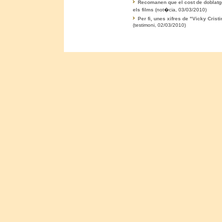
Recomanen que el cost de doblatg
els films
(not�cia, 03/03/2010)
Per fi, unes xifres de "Vicky Crist
(testimoni, 02/03/2010)