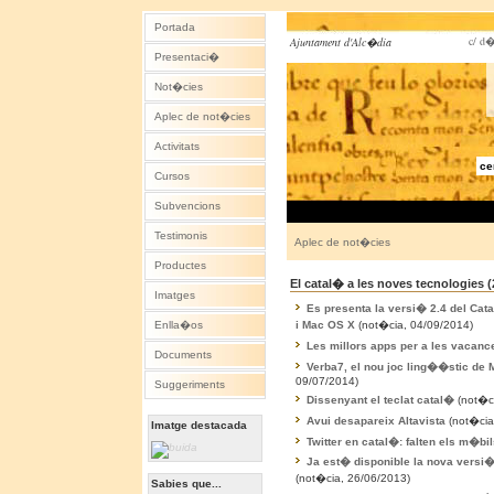
Portada
c/ d�
Ajuntament d'Alc�dia
Presentaci�
Not�cies
Aplec de not�cies
Activitats
ce
Cursos
Subvencions
Testimonis
Aplec de not�cies
Productes
El catal� a les noves tecnologies (
Imatges
Es presenta la versi� 2.4 del Cat
i Mac OS X
(not�cia, 04/09/2014)
Enlla�os
Les millors apps per a les vacan
Documents
Verba7, el nou joc ling��stic de 
09/07/2014)
Suggeriments
Dissenyant el teclat catal�
(not�ci
Avui desapareix Altavista
(not�cia
Imatge destacada
Twitter en catal�: falten els m�bi
Ja est� disponible la nova versi�
(not�cia, 26/06/2013)
Sabies que...