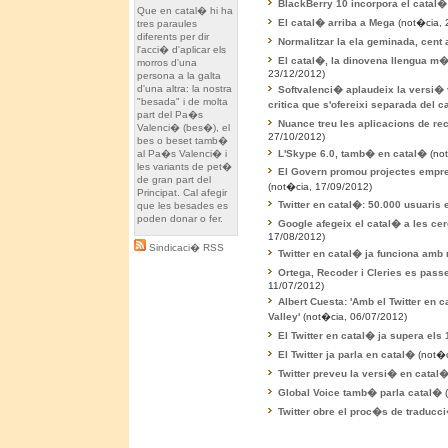
BlackBerry 10 incorpora el catal�
Que en catal� hi ha
El catal� arriba a Mega
(not�cia, 
tres paraules
diferents per dir
Normalitzar la ela geminada, cen
l'acci� d'aplicar els
El catal�, la dinovena llengua m�s
morros d'una
23/12/2012)
persona a la galta
d'una altra: la nostra
Softvalenci� aplaudeix la versi�
"besada" i de molta
critica que s'ofereixi separada del c
part del Pa�s
Nuance treu les aplicacions de r
Valenci� (bes�), el
27/10/2012)
bes o beset tamb�
L'Skype 6.0, tamb� en catal�
(not
al Pa�s Valenci� i
les variants de pet�
El Govern promou projectes empre
de gran part del
(not�cia, 17/09/2012)
Principat. Cal afegir
Twitter en catal�: 50.000 usuaris
que les besades es
poden donar o fer.
Google afegeix el catal� a les ce
17/08/2012)
Sindicaci� RSS
Twitter en catal� ja funciona amb 
Ortega, Recoder i Cleries es passe
11/07/2012)
Albert Cuesta: 'Amb el Twitter en c
Valley'
(not�cia, 06/07/2012)
El Twitter en catal� ja supera els
El Twitter ja parla en catal�
(not�c
Twitter preveu la versi� en catal� 
Global Voice tamb� parla catal�
(
Twitter obre el proc�s de traducc