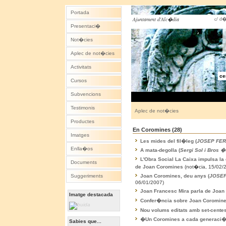
Portada
c/ d�
Ajuntament d'Alc�dia
Presentaci�
Not�cies
Aplec de not�cies
Activitats
ce
Cursos
Subvencions
Testimonis
Aplec de not�cies
Productes
En Coromines (28)
Imatges
Les mides del fil�leg (
JOSEP FER
Enlla�os
A mata-degolla (
Sergi Sol i Bros �
L'Obra Social La Caixa impulsa la 
Documents
de Joan Coromines
(not�cia, 15/02/
Joan Coromines, deu anys (
JOSEP
Suggeriments
06/01/2007)
Joan Francesc Mira parla de Joan
Imatge destacada
Confer�ncia sobre Joan Coromine
Nou volums editats amb set-centes
�Un Coromines a cada generaci�
Sabies que...