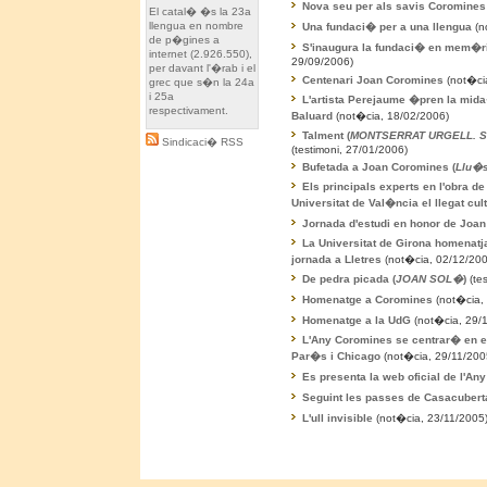
Nova seu per als savis Coromines
El catal� �s la 23a
llengua en nombre
Una fundaci� per a una llengua
(n
de p�gines a
S'inaugura la fundaci� en mem�r
internet (2.926.550),
29/09/2006)
per davant l'�rab i el
Centenari Joan Coromines
(not�ci
grec que s�n la 24a
i 25a
L'artista Perejaume �pren la mid
respectivament.
Baluard
(not�cia, 18/02/2006)
Talment (
MONTSERRAT URGELL. San
Sindicaci� RSS
(testimoni, 27/01/2006)
Bufetada a Joan Coromines (
Llu�
Els principals experts en l'obra d
Universitat de Val�ncia el llegat cult
Jornada d'estudi en honor de Joa
La Universitat de Girona homenat
jornada a Lletres
(not�cia, 02/12/200
De pedra picada (
JOAN SOL�
)
(tes
Homenatge a Coromines
(not�cia,
Homenatge a la UdG
(not�cia, 29/
L'Any Coromines se centrar� en els
Par�s i Chicago
(not�cia, 29/11/200
Es presenta la web oficial de l'An
Seguint les passes de Casacubert
L'ull invisible
(not�cia, 23/11/2005