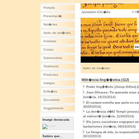
Portada
c/ d�
Ajuntament d'Alc�dia
Presentaci�
Not�cies
Aplec de not�cies
Activitats
ce
Cursos
Subvencions
Testimonis
Aplec de not�cies
Productes
Milit�ncia ling��stica (112)
Imatges
Poder ling��stic (
Josep Gifreu
)
(t
Enlla�os
Joan Olivares: 'Fa quaranta anys q
(not�cia, 16/10/2014)
Documents
El cantant estrella que parla en c
30/06/2014)
Suggeriments
La den�ncia d�El Tempir provoca 
al valenci�
(not�cia, 11/06/2014)
Imatge destacada
Els joves socialistes engeguen un
barbarismes
(not�cia, 06/03/2014)
La llengua de tots, la responsabilita
Sabies que...
30/10/2013)