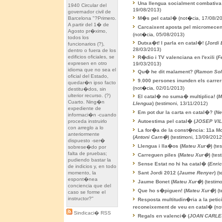
Una llengua socialment combativa 
1940 Circular del
19/08/2013)
governador civil de
M�s pel catal�
(not�cia, 17/08/2
Barcelona "?Primero.
A partir del 1� de
Carcaixent aposta pel micromecena
Agosto pr�ximo,
(not�cia, 05/08/2013)
todos los
Dutxa�t! I parla en catal�! (
Jordi 
funcionarios (?),
28/03/2013)
dentro o fuera de los
edificios oficiales, se
R�dio i TV valenciana en l'exili (
F
expresen en otro
19/03/2013)
idioma que no sea el
Qu� he dit malament? (
Ramon So
oficial del Estado,
9.000 persones inunden els carrers
quedar�n ipso facto
(not�cia, 02/01/2013)
destitu�dos, sin
ulterior recurso. (?)
El catal� no suma� multiplica! (
M
Cuarto. Ning�n
Llengua
)
(testimoni, 13/11/2012)
expediente de
Em pot dur la carta en catal�? (
Ne
informaci�n -cuando
Autoestima pel catal� (
JOSEP VI
proceda instruirlo
con arreglo a lo
La for�a de la const�ncia: 11a M
anteriormente
(
Antoni Carn�
)
(testimoni, 13/09/2012
dispuesto -ser�
Llengua i lla�os (
Mateu Xur�
)
(tes
sobrese�do por
falta de pruebas;
Carreguen piles (
Mateu Xur�
)
(test
pudiendo bastar la
Sense Estat no hi ha catal� (
Enric
de indicios y, en todo
Sant Jordi 2012 (
Jaume Renyer
)
(t
momento, la
espont�nea
Jaume Bonet (
Mateu Xur�
)
(testim
conciencia que del
Que ho s�piguen! (
Mateu Xur�
)
(t
caso se forme el
instructor?"
Resposta multitudin�ria a la peti
reconeixement de veu en catal�
(no
Sindicaci� RSS
Regals en valenci� (
JOAN CARLE