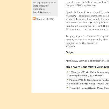
record o una rondalla a Facebook o l'
en aquest requadre
l'etiqueta #100anysdevalor.
pots trobar-hi
curiositats
Des de la Xarxa Cooperativa d'Experi
ling��stiques
Valenci� 1entretants, impulsora de l'h
servir en l'apunt al bloc una de les im
Sindicaci� RSS
un correu amb l'enlla� de la publicac
facilitar-ne la compilaci�. Tamb� pod
@1entretants, o deixar un comentari a
Tot plegat, per fer d'aquest 22 d'ago
mestre, reivindicar-lo, narrar-lo, dibui
llengua i el pa�s, pensar-lo'.
Vilaweb
Origen
http://www.vilaweb.cat/noticia/392138
M�s sobre Enric Valor i Vives (
23
)
103 anys d'Enric Valor, homenatge
Climent
)
(testimoni, 25/08/2014)
Pujada l'Alt de Guisop a trenc d'
naixement d'Enric Valor i Vives
(no
Tenacitat i const�ncia (
Xavi Sar