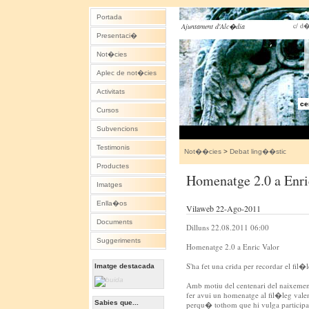
Portada
c/ d�
Ajuntament d'Alc�dia
Presentaci�
Not�cies
Aplec de not�cies
Activitats
ce
Cursos
Subvencions
Testimonis
Not��cies
>
Debat ling��stic
Productes
Homenatge 2.0 a Enri
Imatges
Enlla�os
Vilaweb 22-Ago-2011
Documents
Dilluns 22.08.2011 06:00
Suggeriments
Homenatge 2.0 a Enric Valor
S'ha fet una crida per recordar el fil�
Imatge destacada
Amb motiu del centenari del naixement 
fer avui un homenatge al fil�leg valen
Sabies que...
perqu� tothom que hi vulga participar