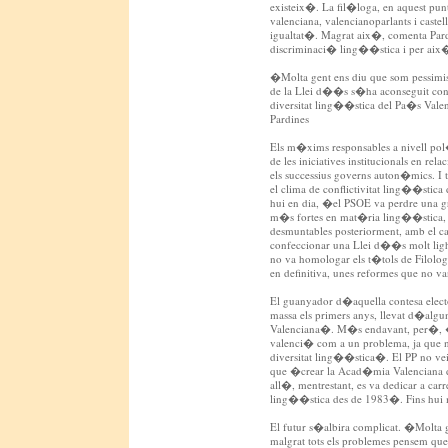
existeix�. La fil�loga, en aquest punt
valenciana, valencianoparlants i castel
igualtat�. Magrat aix�, comenta Pard
discriminaci� ling��stica i per aix
�Molta gent ens diu que som pessim
de la Llei d��s s�ha aconseguit conf
diversitat ling��stica del Pa�s Vale
Pardines
Els m�xims responsables a nivell po
de les iniciatives institucionals en re
els successius governs auton�mics. I
el clima de conflictivitat ling��stic
hui en dia, �el PSOE va perdre una g
m�s fortes en mat�ria ling��stica,
desmuntables posteriorment, amb el c
confeccionar una Llei d��s molt lig
no va homologar els t�tols de Filologi
en definitiva, unes reformes que no 
El guanyador d�aquella contesa electo
massa els primers anys, llevat d�al
Valenciana�. M�s endavant, per�, �
valenci� com a un problema, ja que n
diversitat ling��stica�. El PP no vei
que �crear la Acad�mia Valenciana de
all�, mentrestant, es va dedicar a car
ling��stica des de 1983�. Fins hui 
El futur s�albira complicat. �Molta 
malgrat tots els problemes pensem q