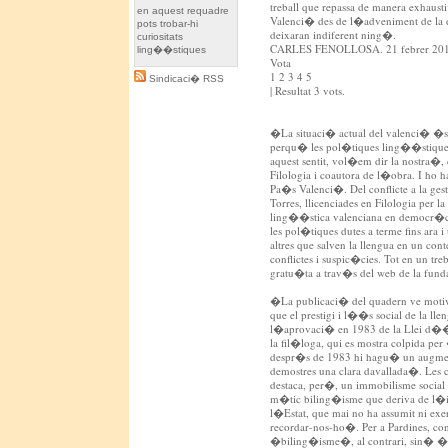
treball que repassa de manera exhaus
en aquest requadre
Valenci� des de l�adveniment de la 
pots trobar-hi
deixaran indiferent ning�.
curiositats
CARLES FENOLLOSA. 21 febrer 20
ling��stiques
Vota
1 2 3 4 5
Sindicaci� RSS
| Resultat 3 vots.
�La situaci� actual del valenci� �s 
perqu� les pol�tiques ling��stiques
aquest sentit, vol�em dir la nostra�,
Filologia i coautora de l�obra. I ho 
Pa�s Valenci�. Del conflicte a la gest
Torres, llicenciades en Filologia per l
ling��stica valenciana en democr�cia
les pol�tiques dutes a terme fins ara
altres que salven la llengua en un cont
conflictes i suspic�cies. Tot en un tr
gratu�ta a trav�s del web de la fun
�La publicaci� del quadern ve motiv
que el prestigi i l��s social de la ll
l�aprovaci� en 1983 de la Llei d��
la fil�loga, qui es mostra colpida pe
despr�s de 1983 hi hagu� un augment 
demostres una clara davallada�. Les c
destaca, per�, un immobilisme social 
m�tic biling�isme que deriva de l�i
l�Estat, que mai no ha assumit ni exe
recordar-nos-ho�. Per a Pardines, c
�biling�isme�, al contrari, sin� �qu