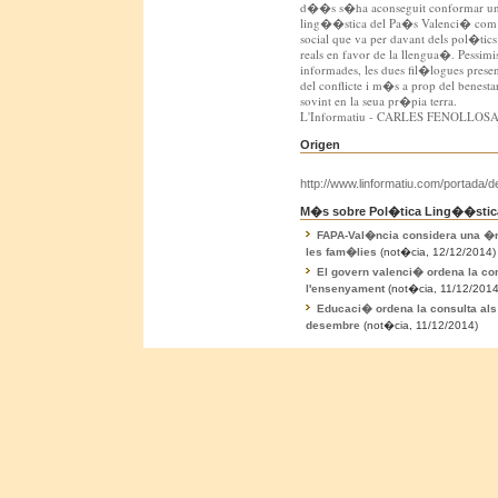
d��s s�ha aconseguit conformar una b
ling��stica del Pa�s Valenci� com a
social que va per davant dels pol�tic
reals en favor de la llengua�. Pessimi
informades, les dues fil�logues prese
del conflicte i m�s a prop del benestar
sovint en la seua pr�pia terra.
L'Informatiu - CARLES FENOLLOS
Origen
http://www.linformatiu.com/portada/det
M�s sobre Pol�tica Ling��stica 
FAPA-Val�ncia considera una �n
les fam�lies
(not�cia, 12/12/2014)
El govern valenci� ordena la con
l'ensenyament
(not�cia, 11/12/2014
Educaci� ordena la consulta als 
desembre
(not�cia, 11/12/2014)