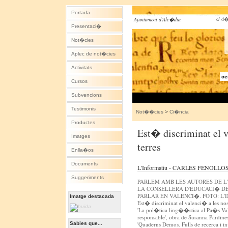
Portada
c/ d�
Ajuntament d'Alc�dia
Presentaci�
Not�cies
Aplec de not�cies
Activitats
ce
Cursos
Subvencions
Testimonis
Not��cies
>
Ci�ncia
Productes
Est� discriminat el v
Imatges
terres
Enlla�os
Documents
L'Informatiu - CARLES FENOLLOS
Suggeriments
PARLEM AMB LES AUTORES DE L
LA CONSELLERA D'EDUCACI� D
PARLAR EN VALENCI�. FOTO: L'
Imatge destacada
Est� discriminat el valenci� a les nost
'La pol�tica ling��stica al Pa�s Val
responsable', obra de Susanna Pardines
Sabies que...
'Quaderns Demos. Fulls de recerca i i