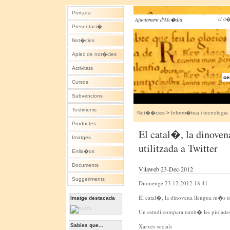
Portada
c/ d�
Ajuntament d'Alc�dia
Presentaci�
Not�cies
Aplec de not�cies
Activitats
ce
Cursos
Subvencions
Testimonis
Not��cies
>
Inform�tica i tecnologia
Productes
El catal�, la dinove
Imatges
utilitzada a Twitter
Enlla�os
Documents
Vilaweb 23-Dec-2012
Suggeriments
Diumenge 23.12.2012 18:41
El catal�, la dinovena llengua m�s uti
Imatge destacada
Un estudi compara tamb� les piulades
Sabies que...
Xarxes socials