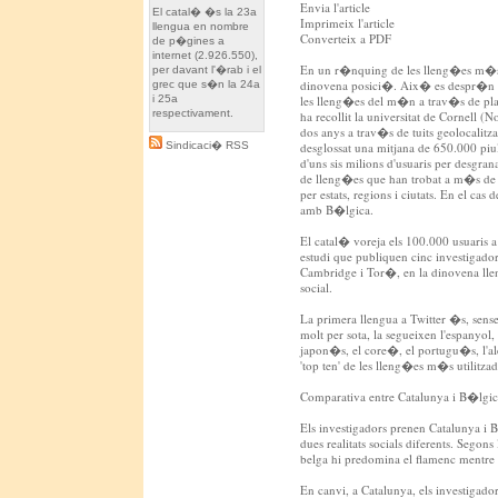
Envia l'article
El catal� �s la 23a
Imprimeix l'article
llengua en nombre
Converteix a PDF
de p�gines a
internet (2.926.550),
En un r�nquing de les lleng�es m�s ut
per davant l'�rab i el
dinovena posici�. Aix� es despr�n de
grec que s�n la 24a
i 25a
les lleng�es del m�n a trav�s de pla
respectivament.
ha recollit la universitat de Cornell 
dos anys a trav�s de tuits geolocalitza
Sindicaci� RSS
desglossat una mitjana de 650.000 pi
d'uns sis milions d'usuaris per desgra
de lleng�es que han trobat a m�s de c
per estats, regions i ciutats. En el cas
amb B�lgica.
El catal� voreja els 100.000 usuaris a
estudi que publiquen cinc investigadors
Cambridge i Tor�, en la dinovena lle
social.
La primera llengua a Twitter �s, sens
molt per sota, la segueixen l'espanyol, 
japon�s, el core�, el portugu�s, l'ale
'top ten' de les lleng�es m�s utilitzad
Comparativa entre Catalunya i B�lgi
Els investigadors prenen Catalunya i
dues realitats socials diferents. Segons 
belga hi predomina el flamenc mentr
En canvi, a Catalunya, els investigado