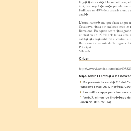
ling��stica est� 'clarament barrejada
text, l'espanyol �s m�s popular en un
l'utilitzen un 49% dels usuaris mentr
catal�-.
L'estudi tamb� diu que s'han tingut en
Catalunya, �s a dir, incloses totes les 
Barcelona. En aquest sentit �s signifi
utilitzat en un 15,2% dels tuits a Cat
catal� �s m�s utilitzat al centre i a
Barcelona i a la costa de Tarragona. 
Principat.
Vilaweb
Origen
http://www.vilaweb.cat/noticia/406831
M�s sobre El catal� a les noves 
Es presenta la versi� 2.4 del Cat
Windows i Mac OS X
(not�cia, 04/0
Les millors apps per a les vaca
Verba7, el nou joc ling��stic d
(not�cia, 09/07/2014)