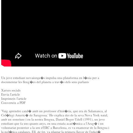
Un jove estudiant novaiorqu�s impulsa una plataforma en l�nia per a
documentar les lleng�es del planeta a trav�s dels seus parlants
Xarxes socials
Envia l'article
Imprimeix l'article
Converteix a PDF
'Vaig aprendre catal� amb un professor d'hist�ria, que era de Salamanca, al
Col�legi Americ� de Saragossa.' Ho explica des de la seva Nova York natal,
amb un somriure i en la nostra llengua, Daniel Bogre Udell (1991), un jove
estudiant que fa uns quants anys, en una estada acad�mica a l'Arag� i un
voluntariat posterior a la seu d'ERC a Barcelona, es va enamorar de la llengua i
la pol�tica catalanes. Ell, de fet, va plantar la primera llavor de l'edici�