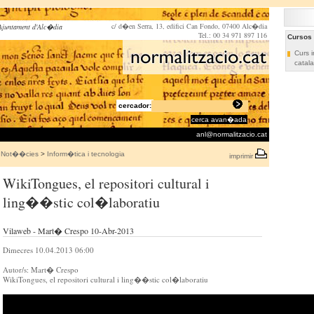
c/ d�en Serra, 13, edifici Can Fondo, 07400 Alc�dia
Ajuntament d'Alc�dia
Tel.: 00 34 971 897 116
Cursos
Curs i
catala
cercador:
cerca avan�ada
anl@normalitzacio.cat
Not��cies
>
Inform�tica i tecnologia
imprimir
WikiTongues, el repositori cultural i
ling��stic col�laboratiu
Vilaweb - Mart� Crespo 10-Abr-2013
Dimecres 10.04.2013 06:00
Autor/s: Mart� Crespo
WikiTongues, el repositori cultural i ling��stic col�laboratiu