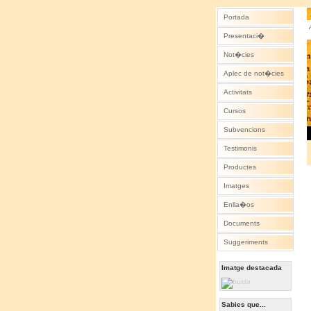
Portada
Presentaci�
Not�cies
Aplec de not�cies
Activitats
Cursos
Subvencions
Testimonis
Productes
Imatges
Enlla�os
Documents
Suggeriments
Imatge destacada
Sabies que...