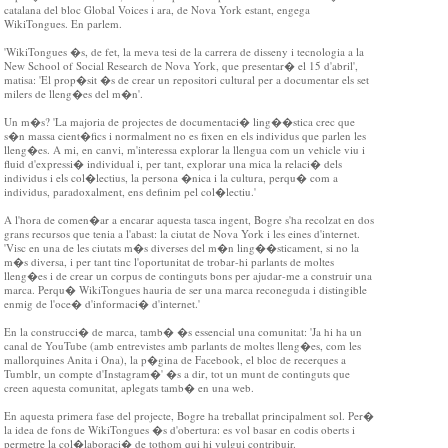
catalana del bloc Global Voices i ara, de Nova York estant, engega
WikiTongues. En parlem.
'WikiTongues �s, de fet, la meva tesi de la carrera de disseny i tecnologia a la
New School of Social Research de Nova York, que presentar� el 15 d'abril',
matisa: 'El prop�sit �s de crear un repositori cultural per a documentar els set
milers de lleng�es del m�n'.
Un m�s? 'La majoria de projectes de documentaci� ling��stica crec que
s�n massa cient�fics i normalment no es fixen en els individus que parlen les
lleng�es. A mi, en canvi, m'interessa explorar la llengua com un vehicle viu i
fluid d'expressi� individual i, per tant, explorar una mica la relaci� dels
individus i els col�lectius, la persona �nica i la cultura, perqu� com a
individus, paradoxalment, ens definim pel col�lectiu.'
A l'hora de comen�ar a encarar aquesta tasca ingent, Bogre s'ha recolzat en dos
grans recursos que tenia a l'abast: la ciutat de Nova York i les eines d'internet.
'Visc en una de les ciutats m�s diverses del m�n ling��sticament, si no la
m�s diversa, i per tant tinc l'oportunitat de trobar-hi parlants de moltes
lleng�es i de crear un corpus de continguts bons per ajudar-me a construir una
marca. Perqu� WikiTongues hauria de ser una marca reconeguda i distingible
enmig de l'oce� d'informaci� d'internet.'
En la construcci� de marca, tamb� �s essencial una comunitat: 'Ja hi ha un
canal de YouTube (amb entrevistes amb parlants de moltes lleng�es, com les
mallorquines Anita i Ona), la p�gina de Facebook, el bloc de recerques a
Tumblr, un compte d'Instagram�' �s a dir, tot un munt de continguts que
creen aquesta comunitat, aplegats tamb� en una web.
En aquesta primera fase del projecte, Bogre ha treballat principalment sol. Per�
la idea de fons de WikiTongues �s d'obertura: es vol basar en codis oberts i
permetre la col�laboraci� de tothom qui hi vulgui contribuir.