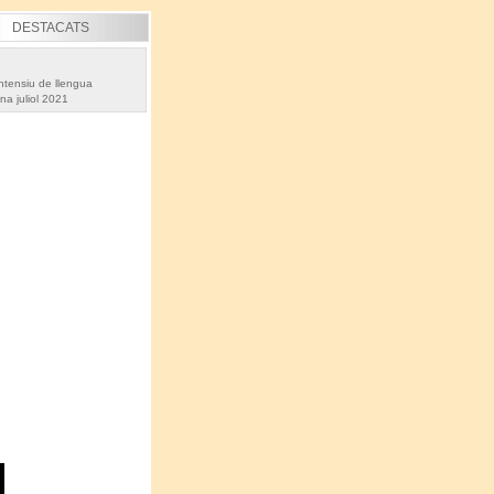
DESTACATS
ntensiu de llengua
na juliol 2021