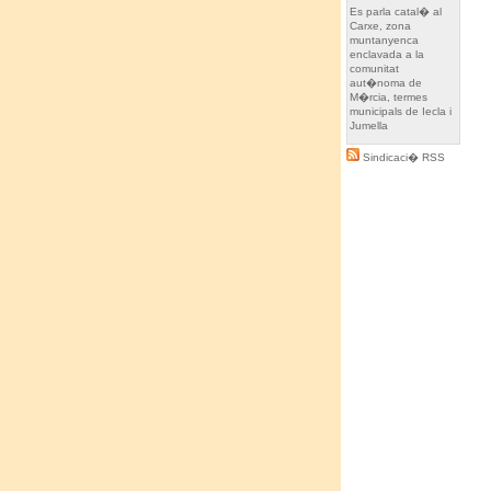
Es parla catal� al
Carxe, zona
muntanyenca
enclavada a la
comunitat
aut�noma de
M�rcia, termes
municipals de Iecla i
Jumella
Sindicaci� RSS