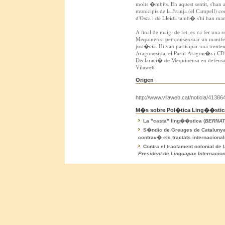
molts �mbits. En aquest sentit, s'han
municipis de la Franja (el Campell) co
d'Osca i de Lleida tamb� s'hi han mani
A final de maig, de fet, es va fer una 
Mequinensa per consensuar un manifest 
just�cia. Hi van participar una trente
Aragonesista, el Partit Aragon�s i C
Declaraci� de Mequinensa en defensa
Vilaweb
Origen
http://www.vilaweb.cat/noticia/413864
M�s sobre Pol�tica Ling��stica
La "casta" ling��stica (
BERNAT
S�ndic de Greuges de Catalunya
contrav� els tractats internaciona
Contra el tractament colonial de l
President de Linguapax Internacion