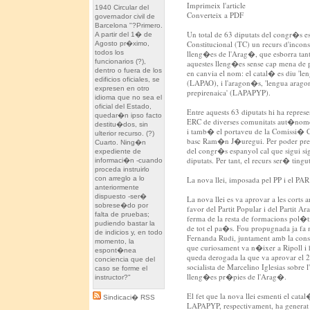
Imprimeix l'article
1940 Circular del
Converteix a PDF
governador civil de
Barcelona "?Primero.
Un total de 63 diputats del congr�s e
A partir del 1� de
Constitucional (TC) un recurs d'inconst
Agosto pr�ximo,
todos los
lleng�es de l'Arag�, que esborra tant
funcionarios (?),
aquestes lleng�es sense cap mena de p
dentro o fuera de los
en canvia el nom: el catal� es diu 'le
edificios oficiales, se
(LAPAO), i l'aragon�s, 'lengua aragon
expresen en otro
prepirenaica' (LAPAPYP).
idioma que no sea el
oficial del Estado,
Entre aquests 63 diputats hi ha repre
quedar�n ipso facto
ERC de diverses comunitats aut�nomes,
destitu�dos, sin
i tamb� el portaveu de la Comissi� Co
ulterior recurso. (?)
basc Ram�n J�uregui. Per poder presen
Cuarto. Ning�n
del congr�s espanyol cal que sigui s
expediente de
diputats. Per tant, el recurs ser� tin
informaci�n -cuando
proceda instruirlo
con arreglo a lo
La nova llei, imposada pel PP i el PAR
anteriormente
dispuesto -ser�
La nova llei es va aprovar a les corts 
sobrese�do por
favor del Partit Popular i del Partit
falta de pruebas;
ferma de la resta de formacions pol�ti
pudiendo bastar la
de tot el pa�s. Fou propugnada ja fa 
de indicios y, en todo
Fernanda Rudi, juntament amb la conse
momento, la
que curiosament va n�ixer a Ripoll i h
espont�nea
queda derogada la que va aprovar el 
conciencia que del
socialista de Marcelino Iglesias sobre
caso se forme el
lleng�es pr�pies de l'Arag�.
instructor?"
El fet que la nova llei esmenti el ca
Sindicaci� RSS
LAPAPYP, respectivament, ha generat 