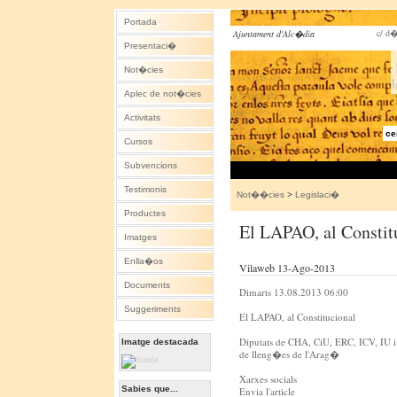
Portada
c/ d�
Ajuntament d'Alc�dia
Presentaci�
Not�cies
Aplec de not�cies
Activitats
ce
Cursos
Subvencions
Testimonis
Not��cies
>
Legislaci�
Productes
El LAPAO, al Constit
Imatges
Enlla�os
Vilaweb 13-Ago-2013
Documents
Dimarts 13.08.2013 06:00
Suggeriments
El LAPAO, al Constitucional
Diputats de CHA, CiU, ERC, ICV, IU i 
Imatge destacada
de lleng�es de l'Arag�
Xarxes socials
Sabies que...
Envia l'article