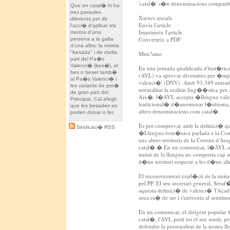
'catal�' s�n denominacions compatib
Que en catal� hi ha
tres paraules
Xarxes socials
diferents per dir
Envia l'article
l'acci� d'aplicar els
Imprimeix l'article
morros d'una
Converteix a PDF
persona a la galta
d'una altra: la nostra
"besada" i de molta
Men?ame
part del Pa�s
Valenci� (bes�), el
En una jornada qualificada d'hist�ri
bes o beset tamb�
(AVL) va aprovar divendres per �mpl
al Pa�s Valenci� i
valenci�' (DNV). Amb 93.349 entra
les variants de pet�
normalitat la realitat ling��stica per
de gran part del
Aix�, l�AVL accepta �llengua val
Principat. Cal afegir
tradicional� d�anomenar l�idioma,
que les besades es
altres denominacions com catal�.
poden donar o fer.
Es pot comprovar amb la definici� 
Sindicaci� RSS
�Llengua rom�nica parlada a la Comun
uns altres territoris de la Corona d'
catal�.� En un comunicat, l�AVL af
unitat de la llengua no comporta cap 
d�un territori respecte a les d�un al
El reconeixement expl�cit de la unitat
pel PP. El seu secretari general, Sera
aquesta definici� de valenci� 'l'Aca
seua ra� de ser i s'enfronta al sentime
En un comunicat, el dirigent popular hi
catal�, l'AVL perd tot el seu sentit, 
defendre la personalitat de la nostra ll