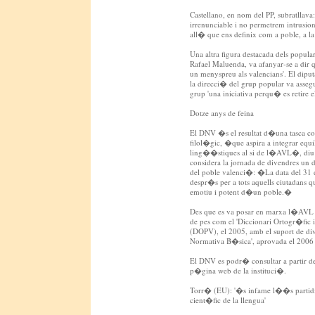
Castellano, en nom del PP, subratllava
irrenunciable i no permetrem intrusions 
all� que ens definix com a poble, a la 
Una altra figura destacada dels popula
Rafael Maluenda, va afanyar-se a dir 
un menyspreu als valencians'. El dip
la direcci� del grup popular va asseg
grup 'una iniciativa perqu� es retire el
Dotze anys de feina
El DNV �s el resultat d�una tasca co
filol�gic, �que aspira a integrar equil
ling��stiques al si de l�AVL�, diu
considera la jornada de divendres un di
del poble valenci�: �La data del 31
despr�s per a tots aquells ciutadans 
emotiu i potent d�un poble.�
Des que es va posar en marxa l�AVL e
de pes com el 'Diccionari Ortogr�fic
(DOPV), el 2005, amb el suport de di
Normativa B�sica', aprovada el 2006 
El DNV es podr� consultar a partir de
p�gina web de la instituci�.
Torr� (EU): '�s infame l��s partidis
cient�fic de la llengua'