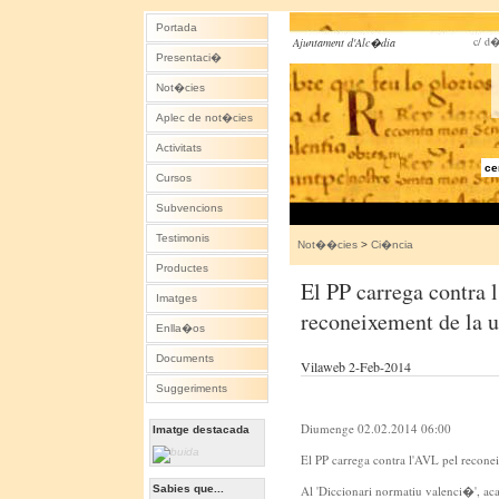
Portada
c/ d�
Ajuntament d'Alc�dia
Presentaci�
Not�cies
Aplec de not�cies
Activitats
ce
Cursos
Subvencions
Testimonis
Not��cies
>
Ci�ncia
Productes
El PP carrega contra 
Imatges
reconeixement de la u
Enlla�os
Documents
Vilaweb 2-Feb-2014
Suggeriments
Diumenge 02.02.2014 06:00
Imatge destacada
El PP carrega contra l'AVL pel reconei
Sabies que...
Al 'Diccionari normatiu valenci�', acab