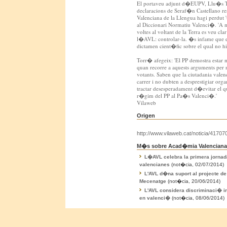
El portaveu adjunt d�EUPV, Llu�s Tor
declaracions de Seraf�n Castellano r
Valenciana de la Llengua hagi perdut 't
al Diccionari Normatiu Valenci�. 'A
voltes al voltant de la Terra es veu cl
l�AVL: controlar-la. �s infame que e
dictamen cient�fic sobre el qual no hi
Torr� afegeix: 'El PP demostra estar mo
quan recorre a aquests arguments per 
votants. Saben que la ciutadania valen
carrer i no dubten a desprestigiar org
tractar desesperadament d�evitar el qu
r�gim del PP al Pa�s Valenci�.'
Vilaweb
Origen
http://www.vilaweb.cat/noticia/417070
M�s sobre Acad�mia Valenciana 
L�AVL celebra la primera jornada
valencianes
(not�cia, 02/07/2014)
L'AVL d�na suport al projecte de L
Mecenatge
(not�cia, 20/06/2014)
L'AVL considera discriminaci� in
en valenci�
(not�cia, 08/06/2014)