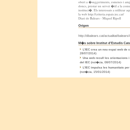
obert a �suggeriments, esmenes i am
doncs, prestar un servei �til a la com
instituci�. Els interessats a utilitzar
la web http://criteria.espais.iec.cat/
Diari de Balears - Miquel Ripoll
Origen
http://dbalears.cat/actualitat/balears/i.
M�s sobre Institut d'Estudis Cata
L'IEC crea un nou espai web de 
28/07/2014)
Una web recull les orientacions 
del IEC
(not�cia, 08/07/2014)
L'IEC impulsa les humanitats per
(not�cia, 15/01/2014)