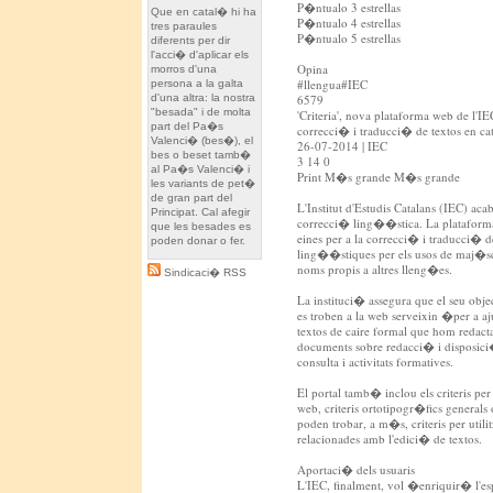
P�ntualo 3 estrellas
Que en catal� hi ha
P�ntualo 4 estrellas
tres paraules
P�ntualo 5 estrellas
diferents per dir
l'acci� d'aplicar els
Opina
morros d'una
#llengua#IEC
persona a la galta
d'una altra: la nostra
6579
"besada" i de molta
'Criteria', nova plataforma web de l'IEC
part del Pa�s
correcci� i traducci� de textos en ca
Valenci� (bes�), el
26-07-2014 | IEC
bes o beset tamb�
3 14 0
al Pa�s Valenci� i
Print M�s grande M�s grande
les variants de pet�
de gran part del
L'Institut d'Estudis Catalans (IEC) aca
Principat. Cal afegir
correcci� ling��stica. La plataforma,
que les besades es
eines per a la correcci� i traducci� 
poden donar o fer.
ling��stiques per els usos de maj�sc
noms propis a altres lleng�es.
Sindicaci� RSS
La instituci� assegura que el seu obje
es troben a la web serveixin �per a a
textos de caire formal que hom redacta
documents sobre redacci� i disposici�
consulta i activitats formatives.
El portal tamb� inclou els criteris p
web, criteris ortotipogr�fics general
poden trobar, a m�s, criteris per utili
relacionades amb l'edici� de textos.
Aportaci� dels usuaris
L'IEC, finalment, vol �enriquir� l'es