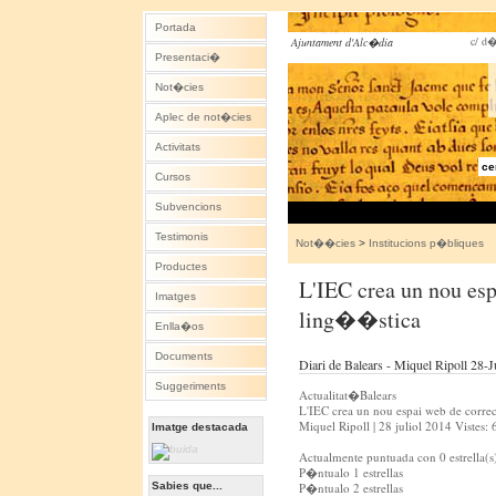
Portada
c/ d�
Ajuntament d'Alc�dia
Presentaci�
Not�cies
Aplec de not�cies
Activitats
ce
Cursos
Subvencions
Testimonis
Not��cies
>
Institucions p�bliques
Productes
L'IEC crea un nou es
Imatges
ling��stica
Enlla�os
Documents
Diari de Balears - Miquel Ripoll 28-
Suggeriments
Actualitat�Balears
L'IEC crea un nou espai web de corr
Miquel Ripoll | 28 juliol 2014 Vistes:
Imatge destacada
Actualmente puntuada con 0 estrella(s
P�ntualo 1 estrellas
Sabies que...
P�ntualo 2 estrellas