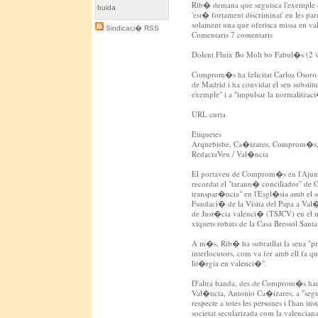
Rib� demana que seguisca l'exemple d
buida
'est� fortament discriminat' en les par
solament una que oferisca missa en v
Sindicaci� RSS
Comentaris 7 comentaris
Dolent Fluix Bo Molt bo Fabul�s (2 v
Comprom�s ha felicitat Carlos Osoro 
de Madrid i ha convidat el seu substit
exemple" i a "impulsar la normalitzac
URL curta
Etiquetes
Arquebisbe, Ca�izares, Comprom�s, 
RedactaVeu / Val�ncia
El portaveu de Comprom�s en l'Ajun
recordat el "tarann� conciliador" de C
transpar�ncia" en l'Esgl�sia amb el s
Fundaci� de la Visita del Papa a Val�
de Just�cia valenci� (TSJCV) en el ma
xiquets robats de la Casa Bressol Santa
A m�s, Rib� ha subratllat la seua "pre
interlocutors, com va fer amb ell fa qu
lit�rgia en valenci�".
D'altra banda, des de Comprom�s han
Val�ncia, Antonio Ca�izares, a "segui
respecte a totes les persones i l'han i
societat secularizada com la valenciana