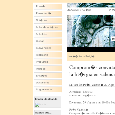
Portada
c/ d�
Ajuntament d'Alc�dia
Presentaci�
Not�cies
Aplec de not�cies
Activitats
ce
Cursos
Subvencions
Testimonis
Not��cies
>
Religi�
Productes
Comprom�s convida 
Imatges
la lit�rgia en valen
Enlla�os
Documents
La Veu del Pa�s Valenci� 29-Ago
Suggeriments
Actualitat - Societat
< anterior | seg�ent >
Imatge destacada
Divendres, 29 d'agost a les 10:00h Soc
Pa�s Valenci�
Sabies que...
Comprom�s convida Ca�izares a impu