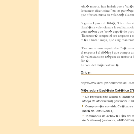
Aix� mateix, han insistit que a Val�n
fortament discriminat" en les parr�qui
que oferisca missa en valenci� els di
Segons el parer de Rib�, "Osoro ha si
l'Esgl�sia valenciana a la realitat soci
conven�ut que "ser� capa� de portar e
"Recordar� sempre el seu respecte i ta
m�s d'hora i mitja, que vaig mantenir 
"Demane al nou arquebisbe Ca�izares
el respecte i el di�leg i que compte a
els valencians no h�gem de trobar a f
Rib�.
La Veu del Pa�s Valenci�
Origen
http://www.laveupv.com/noticia/1073
M�s sobre Esgl�sia Cat�lica (
7
De l'arquebisbe Osoro al cardena
Monjo de Montserrat
)
(testimoni, 31
Comprom�s convida Ca�izares a 
(not�cia, 29/08/2014)
Testimonis de Jehov� i �s del v
de la Ribera
)
(testimoni, 24/05/2014)