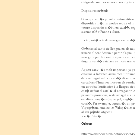
- Signada amb les noves claus digitals
Dispositius m�bils
Com que no �s possible automatitzar 
dispositius m�bils, podeu seguir el pr
vostre dispositiu m�bil en catal�, se
sistema iOS (iPhone i iPad).
La import�ncia de navegar en catal
Gr�cies al canvi de llengua en els nav
usuaris s'identificaran a partir d'aqu
naveguin per Internet, i aquelles apli
tinguin versi� catalana es mostraran 
Aquest canvi �s molt important, ja que
catalana a Internet, actualment fortame
del contingut web en catal� d'empreses
cercadors d'Internet mostren els resul
on es troba l'ordinador i la llengua d
es t� definit el catal� al navegador, 
primeres posicions, resta amagat als us
en altres lleng�es (espanyol, angl�s,
catal�. Per exemple, aquest �s un pro
Viquip�dia, una de les Wikip�dies m�
al seu p�blic objectiu.
Rac� Catal�
Origen
http://www.racocatala.cat/noticia/3457