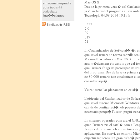
Mac OS X
en aquest requadre
Des de la primera versi� del Catalani
pots trobar-hi
ja s'han baixat el programa al seu ord
curiositats
Tecnologia 04.09.2014 10.15 h
ling��stiques
357
Sindicaci� RSS
 0
9
19
1
El Catalanitzador de Softcatal� �s un
qualsevol usuari de forma senzilla ten
Microsoft Windows o Mac OS X. En exec
autom�ticament els canvis que cal fer 
que l'usuari s'hagi de preocupar de res
del programa. Des de la seva primera
de 80.000 usuaris han catalanitzat el 
consultar aqu�.
Viure i treballar plenament en catal�
L'objectiu del Catalanitzador de Softc
qualsevol sistema Microsoft Windows o
canvis de configuraci�, els paquets de
necessaris perqu� l'usuari pugui treba
En sistemes operatius com ara el GNU/
quan l'usuari tria el catal� com a lle
llengua del sistema, els correctors orto
aplicacions. En canvi, en entorns Mic
objectiu requereix un gran esfor� per p