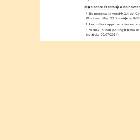
M�s sobre El catal� a les noves 
Es presenta la versi� 2.4 del Cat
Windows i Mac OS X
(not�cia, 04/0
Les millors apps per a les vaca
Verba7, el nou joc ling��stic d
(not�cia, 09/07/2014)