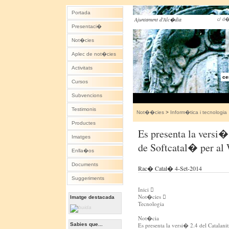
Portada
c/ d�
Ajuntament d'Alc�dia
Presentaci�
Not�cies
Aplec de not�cies
Activitats
ce
Cursos
Subvencions
Testimonis
Not��cies
>
Inform�tica i tecnologia
Productes
Es presenta la versi�
Imatges
de Softcatal� per a
Enlla�os
Documents
Rac� Catal� 4-Set-2014
Suggeriments
Inici 
Not�cies 
Imatge destacada
Tecnologia
Not�cia
Sabies que...
Es presenta la versi� 2.4 del Catalan