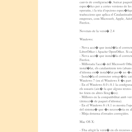
canvis de configuraci�, baixar paquet
espec�fics per a certes versions de les
operatiu, i la tria d'opcions espec�fi
traduccions que aplica el Catalanitzad
empreses, com Microsoft, Apple, Adob
Firefox.
Novetats de la versi� 2.4
Windows:
- Nova acci� que instal�la el correct
LibreOffice i Apache OpenOffice. Si c
- Nova acci� que instal�la el correct
Firefox.
- Millorada l'acci� del Microsoft Offi
instal�lat, els catalanitzem tots (aba
d'idioma est� instal�lat per� no �s el
- Instal�la el corrector ortogr�fic cat
Windows 7 (en el Windows 8 �s part d
- En el Windows 8.0 i 8.1 la configurac
els usuaris (aix� fa que alguns text
ho feien en altres lleng�es).
- Millores en la compatibilitat amb ver
(detecci� de paquet d'idioma).
- En el Windows 8 i 8.1 es mostra l'
del sistema� que �s necess�ria en al
- Mitja dotzena d'errades corregides.
Mac OS X:
- S'ha afegit la versi� en els recursos 