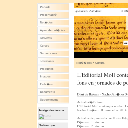
Portada
c/ d�
Ajuntament d'Alc�dia
Presentaci�
Not�cies
Aplec de not�cies
Activitats
ce
Cursos
Subvencions
Testimonis
Not��cies
>
Cultura
Productes
L'Editorial Moll cont
Imatges
fons en jornades de po
Enlla�os
Documents
Diari de Balears - Nacho Jim�nez 
Suggeriments
Actualitat�Cultura
L'Editorial Moll contempla vendre el s
Nacho Jim�nez | 03 novembre 2014 V
Imatge destacada
Actualmente puntuada con 0 estrella(s
P�ntualo 1 estrellas
Sabies que...
P�ntualo 2 estrellas