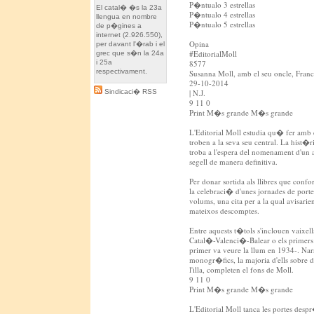
P�ntualo 3 estrellas
El catal� �s la 23a
P�ntualo 4 estrellas
llengua en nombre
P�ntualo 5 estrellas
de p�gines a
internet (2.926.550),
Opina
per davant l'�rab i el
#EditorialMoll
grec que s�n la 24a
i 25a
8577
respectivament.
Susanna Moll, amb el seu oncle, Franc
29-10-2014
Sindicaci� RSS
| N.J.
9 11 0
Print M�s grande M�s grande
L'Editorial Moll estudia qu� fer amb e
troben a la seva seu central. La hist�
troba a l'espera del nomenament d'un 
segell de manera definitiva.
Per donar sortida als llibres que conf
la celebraci� d'unes jornades de porte
volums, una cita per a la qual avisarie
mateixos descomptes.
Entre aquests t�tols s'inclouen vaixell
Catal�-Valenci�-Balear o els primers 
primer va veure la llum en 1934-. Narra
monogr�fics, la majoria d'ells sobre 
l'illa, completen el fons de Moll.
9 11 0
Print M�s grande M�s grande
L'Editorial Moll tanca les portes des