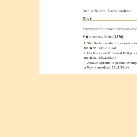
Diari de Balears - Nacho Jim�nez
Origen
http://dbalears.cat/actualitat/cultura/e
M�s sobre Llibres (
1376
)
'Per Nadal regala llibres valencia
(not�cia, 13/12/2014)
Els llibres de l'Editorial Moll ja
(not�cia, 25/11/2014)
Abacus aprofita la proximitat lin
a Palma
(not�cia, 25/11/2014)