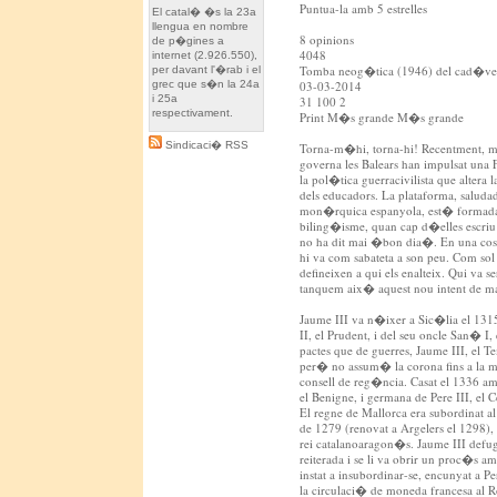
Puntua-la amb 5 estrelles
El catal� �s la 23a
llengua en nombre
8 opinions
de p�gines a
4048
internet (2.926.550),
Tomba neog�tica (1946) del cad�ver m
per davant l'�rab i el
grec que s�n la 24a
03-03-2014
i 25a
31 100 2
respectivament.
Print M�s grande M�s grande
Sindicaci� RSS
Torna-m�hi, torna-hi! Recentment, mili
governa les Balears han impulsat una 
la pol�tica guerracivilista que altera
dels educadors. La plataforma, saluda
mon�rquica espanyola, est� formada 
biling�isme, quan cap d�elles escriu
no ha dit mai �bon dia�. En una cosa 
hi va com sabateta a son peu. Com sol
defineixen a qui els enalteix. Qui va s
tanquem aix� aquest nou intent de man
Jaume III va n�ixer a Sic�lia el 1315
II, el Prudent, i del seu oncle San� 
pactes que de guerres, Jaume III, el Te
per� no assum� la corona fins a la ma
consell de reg�ncia. Casat el 1336 am
el Benigne, i germana de Pere III, el C
El regne de Mallorca era subordinat a
de 1279 (renovat a Argelers el 1298), i
rei catalanoaragon�s. Jaume III defu
reiterada i se li va obrir un proc�s 
instat a insubordinar-se, encunyat a 
la circulaci� de moneda francesa al R