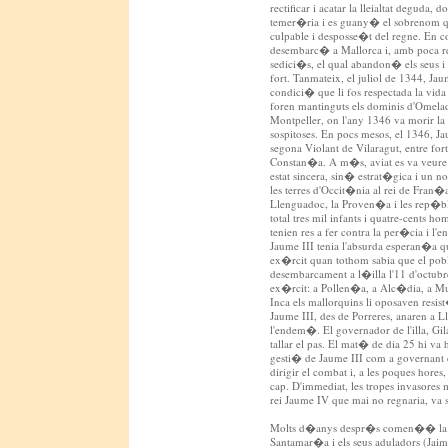
rectificar i acatar la lleialtat deguda,
temer�ria i es guany� el sobrenom que
culpable i desposse�t del regne. En c
desembarc� a Mallorca i, amb poca resi
sedici�s, el qual abandon� els seus i
fort. Tanmateix, el juliol de 1344, Ja
condici� que li fos respectada la vida 
foren mantinguts els dominis d'Omela
Montpeller, on l'any 1346 va morir la
sospitoses. En pocs mesos, el 1346, Ja
segona Violant de Vilaragut, entre for
Constan�a. A m�s, aviat es va veure 
estat sincera, sin� estrat�gica i un
les terres d'Occit�nia al rei de Fran�
Llenguadoc, la Proven�a i les rep�bli
total tres mil infants i quatre-cents ho
tenien res a fer contra la per�cia i l'
Jaume III tenia l'absurda esperan�a qu
ex�rcit quan tothom sabia que el pobl
desembarcament a l�illa l'11 d'octubr
ex�rcit: a Pollen�a, a Alc�dia, a Muro
Inca els mallorquins li oposaven resis
Jaume III, des de Porreres, anaren a 
l'endem�. El governador de l'illa, Gila
tallar el pas. El mat� de dia 25 hi va
gesti� de Jaume III com a governant e
dirigir el combat i, a les poques hore
cap. D'immediat, les tropes invasores me
rei Jaume IV que mai no regnaria, va s
Molts d�anys despr�s comen�� la fal
Santamar�a i els seus aduladors (Jai