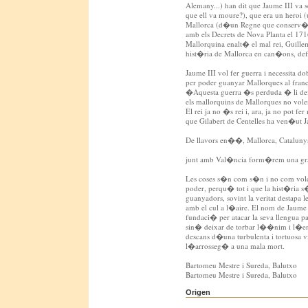
Alemany...) han dit que Jaume III va 
que ell va moure?), que era un heroi (
Mallorca (d�un Regne que conserv� le
amb els Decrets de Nova Planta el 171
Mallorquina enalt� el mal rei, Guille
hist�ria de Mallorca en can�ons, defi
Jaume III vol fer guerra i necessita dob
per poder guanyar Mallorques al fran
�Aquesta guerra �s perduda � li de
els mallorquins de Mallorques no vo
El rei ja no �s rei i, ara, ja no pot fe
que Gilabert de Centelles ha ven�ut J
De llavors en��, Mallorca, Catalun
junt amb Val�ncia form�rem una gr
Les coses s�n com s�n i no com volen
poder, perqu� tot i que la hist�ria s
guanyadors, sovint la veritat destapa l
amb el cul a l�aire. El nom de Jaum
fundaci� per atacar la seva llengua p
sin� deixar de torbar l��nim i l�ent
descans d�una turbulenta i tortuosa vi
l�arrosseg� a una mala mort.
Bartomeu Mestre i Sureda, Balutxo
Bartomeu Mestre i Sureda, Balutxo
Origen