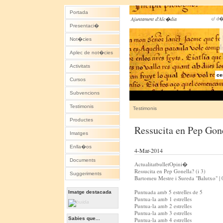
Portada
c/ d�
Ajuntament d'Alc�dia
Presentaci�
Not�cies
Aplec de not�cies
Activitats
ce
Cursos
Subvencions
Testimonis
Testimonis
Productes
Ressucita en Pep Gone
Imatges
Enlla�os
4-Mar-2014
Documents
ActualitatbulletOpini�
Ressucita en Pep Gonella? (i 3)
Suggeriments
Bartomeu Mestre i Sureda "Balutxo" |
Puntuada amb 5 estrelles de 5
Imatge destacada
Puntua-la amb 1 estrelles
Puntua-la amb 2 estrelles
Puntua-la amb 3 estrelles
Sabies que...
Puntua-la amb 4 estrelles