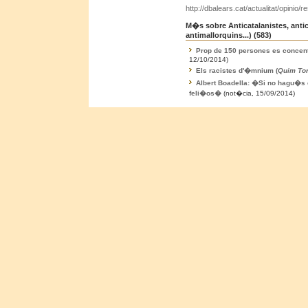
http://dbalears.cat/actualitat/opinio/
M�s sobre Anticatalanistes, antic
antimallorquins...) (
583
)
Prop de 150 persones es concent
12/10/2014)
Els racistes d'�mnium (
Quim Tor
Albert Boadella: �Si no hagu�s 
feli�os�
(not�cia, 15/09/2014)