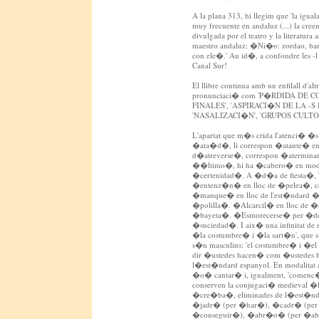
A la plana 313, hi llegim que 'la igu
muy frecuente en andaluz (...) la cre
divulgada por el teatro y la literatura a
maestro andaluz: �Ni�o: zordao, bar
con ele�.' Au id�, a confondre les -l i
Canal Sur!
El llibre continua amb un enfilall d'al
pronunciaci� com 'P�RDIDA DE 
FINALES', 'ASPIRACI�N DE LA -S
'NASALIZACI�N', 'GRUPOS CULTOS
L'apartat que m�s crida l'atenci� �
�ata�d�, li correspon �ataute� en m
d�atreverse�, correspon �aterminars
��ltimo�, hi ha �cabero� en modal
�certenidad�. A �d�a de fiesta�, 'd
�entenz�n� en lloc de �pelea�, co
�manque� en lloc de l'est�ndard �
�polilla�. �Alcarcil� en lloc de �
�bayeta�. �Esmorecerse� per �d
�suciedad�. I aix� una infinitat de 
�la costumbre� i �la sart�n', que s
s�n masculins: 'el costumbre� i �e
dir �ustedes hacen� com �ustedes 
l�est�ndard espanyol. En modalitat 
�o� cantar� i, igualment, 'comenc�
conserven la conjugaci� medieva
�cre�ba�, eliminades de l�est�ndar
�jadr� (per �har�), �cadr� (per
�conseguir�), �abr�o� (per �abi