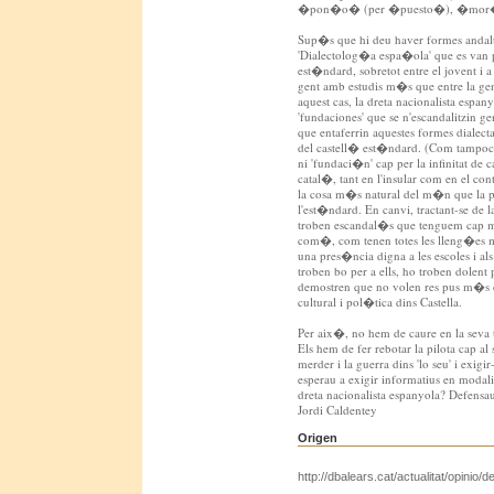
�pon�o� (per �puesto�), �mor
Sup�s que hi deu haver formes andalus
'Dialectolog�a espa�ola' que es van 
est�ndard, sobretot entre el jovent i a
gent amb estudis m�s que entre la ge
aquest cas, la dreta nacionalista espa
'fundaciones' que se n'escandalitzin ge
que entaferrin aquestes formes dialecta
del castell� est�ndard. (Com tampoc s
ni 'fundaci�n' cap per la infinitat de 
catal�, tant en l'insular com en el con
la cosa m�s natural del m�n que la pa
l'est�ndard. En canvi, tractant-se de la
troben escandal�s que tenguem cap mod
com�, com tenen totes les lleng�es m
una pres�ncia digna a les escoles i a
troben bo per a ells, ho troben dolent
demostren que no volen res pus m�s q
cultural i pol�tica dins Castella.
Per aix�, no hem de caure en la seva tra
Els hem de fer rebotar la pilota cap al
merder i la guerra dins 'lo seu' i exi
esperau a exigir informatius en modali
dreta nacionalista espanyola? Defens
Jordi Caldentey
Origen
http://dbalears.cat/actualitat/opinio/