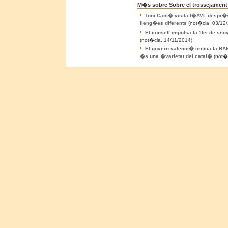
M�s sobre Sobre el trossejament d
Toni Cant� visita l�AVL despr�s
lleng�es diferents
(not�cia, 03/12
El consell impulsa la 'llei de sen
(not�cia, 14/11/2014)
El govern valenci� critica la RA
�s una �varietat del catal�
(not�c