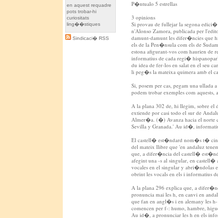
P�ntualo 5 estrellas
en aquest requadre
pots trobar-hi
3 opinions
curiositats
Si provau de fullejar la segona edici
ling��stiques
n'Alonso Zamora, publicada per l'edit
damunt-damunt les difer�ncies que hi h
Sindicaci� RSS
els de la Pen�nsula com els de Sudam
estona afigurant-vos com haurien de red
informatius de cada regi� hispanoparla
du idea de fer-los en salat en el seu c
li peg�s la mateixa quimera amb el ca
Si, posem per cas, pegam una ullada a l
podem trobar exemples com aquests, 
A la plana 302 de, hi llegim, sobre el 
extiende por casi todo el sur de Andal
Almer�a. (�) Avanza hacia el norte c
Sevilla y Granada.' Au id�, informati
El castell� est�ndard nom�s t� cinc 
del mateix llibre que 'en andaluz ten
que, a difer�ncia del castell� est�n
afegint una -s al singular, en castell
vocales en el singular y abri�ndolas en
obrint les vocals en els i informatius 
A la plana 296 explica que, a difer�
pronuncia mai les h, en canvi en and
que fan en angl�s i en alemany les h- 
comencen per f-: humo, hambre, higuer
Au id�, a pronunciar les h en els inf