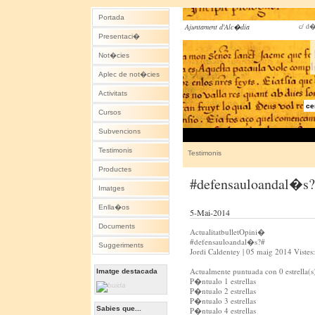
Portada
c/ d�
Ajuntament d'Alc�dia
Presentaci�
Not�cies
Aplec de not�cies
Activitats
ce
Cursos
Subvencions
Testimonis
Testimonis
Productes
#defensauloandal�s
Imatges
Enlla�os
5-Mai-2014
Documents
ActualitatbulletOpini�
#defensauloandal�s?#
Suggeriments
Jordi Caldentey | 05 maig 2014 Vistes
Actualmente puntuada con 0 estrella(s
Imatge destacada
P�ntualo 1 estrellas
P�ntualo 2 estrellas
P�ntualo 3 estrellas
Sabies que...
P�ntualo 4 estrellas