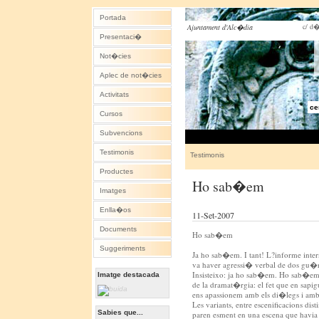
Portada
c/ d�
Ajuntament d'Alc�dia
Presentaci�
Not�cies
Aplec de not�cies
Activitats
ce
Cursos
Subvencions
Testimonis
Testimonis
Productes
Ho sab�em
Imatges
Enlla�os
11-Set-2007
Documents
Ho sab�em
Suggeriments
Ja ho sab�em. I tant! L?informe inter
va haver agressi� verbal de dos gu�r
Insisteixo: ja ho sab�em. Ho sab�em
Imatge destacada
de la dramat�rgia: el fet que en sapig
ens apassionem amb els di�legs i amb l
Les variants, entre escenificacions di
Sabies que...
paren esment en una escena que havia 