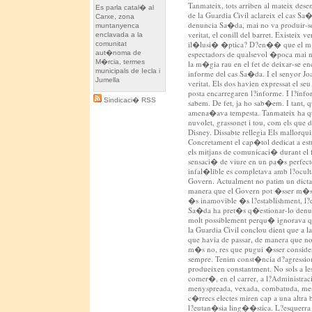
Tanmateix, tots arriben al mateix des
Es parla catal� al
de la Guardia Civil aclareix el cas Sa
Carxe, zona
denuncia Sa�da, mai no va produir-s
muntanyenca
veritat, el conill del barret. Existeix 
enclavada a la
il�lusi� �ptica? D?en�� que el m�
comunitat
aut�noma de
espectadors de qualsevol �poca mai no
M�rcia, termes
la m�gia rau en el fet de deixar-se enc
municipals de Iecla i
informe del cas Sa�da. I el senyor J
Jumella
veritat. Els dos havien expressat el s
posta encarregaren l?informe. I l?info
Sindicaci� RSS
sabem. De fet, ja ho sab�em. I tant,
amena�ava tempesta. Tanmateix ha qu
nuvolet, grassonet i tou, com els que 
Disney. Dissabte rellegia Els mallorqu
Concretament el cap�tol dedicat a est
els mitjans de comunicaci� durant el f
sensaci� de viure en un pa�s perfecte 
infal�lible es completava amb l?ocult
Govern. Actualment no patim un dict
manera que el Govern pot �sser m�s 
�s inamovible �s l?establishment, l?en
Sa�da ha pret�s q�estionar-lo denun
molt possiblement perqu� ignorava qu
la Guardia Civil conclou dient que a l
que havia de passar, de manera que no v
m�s no, res que pugui �sser conside
sempre. Tenim const�ncia d?agressio
produeixen constantment. No sols a l
comer�, en el carrer, a l?Administra
menyspreada, vexada, combatuda, mentr
c�rrecs electes miren cap a una altra
l?eutan�sia ling��stica. L?esquerra s