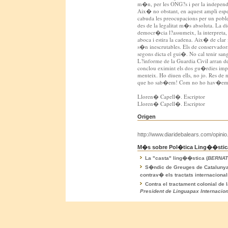
m�n, per les ONG?s i per la independ
Aix� no obstant, en aquest ampli espe
cabuda les preocupacions per un poble
des de la legalitat m�s absoluta. La di
democr�cia l?assumeix, la interpreta, 
aboca i estira la cadena. Aix� de clar
s�n inescrutables. Els de conservadors
segons dicta el gui�. No cal tenir sang
L?informe de la Guardia Civil arran
conclou eximint els dos gu�rdies impl
menteix. Ho diuen ells, no jo. Res de
que ho sab�em! Com no ho hav�em 
Lloren� Capell�. Escriptor
Lloren� Capell�. Escriptor
Origen
http://www.diaridebalears.com/opin
M�s sobre Pol�tica Ling��stica
La "casta" ling��stica (
BERNAT
S�ndic de Greuges de Catalunya
contrav� els tractats internaciona
Contra el tractament colonial de l
President de Linguapax Internacion