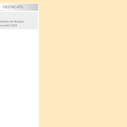
DESTACATS
ntensiu de llengua
na juliol 2021