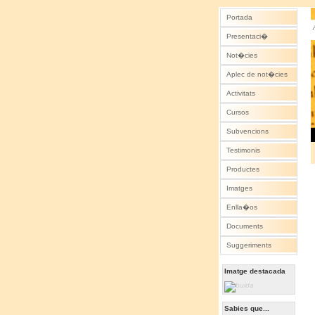
Portada
Presentaci�
Not�cies
Aplec de not�cies
Activitats
Cursos
Subvencions
Testimonis
Productes
Imatges
Enlla�os
Documents
Suggeriments
Imatge destacada
Sabies que...