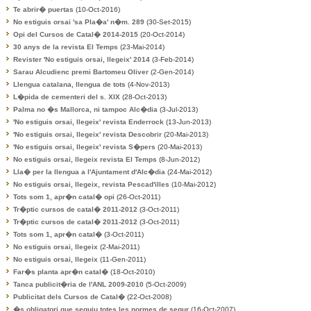
Te abrir� puertas
(10-Oct-2016)
No estiguis orsai 'sa Pla�a' n�m. 289
(30-Set-2015)
Opi del Cursos de Catal� 2014-2015
(20-Oct-2014)
30 anys de la revista El Temps
(23-Mai-2014)
Revister 'No estiguis orsai, llegeix' 2014
(3-Feb-2014)
Sarau Alcudienc premi Bartomeu Oliver
(2-Gen-2014)
Llengua catalana, llengua de tots
(4-Nov-2013)
L�pida de cementeri del s. XIX
(28-Oct-2013)
Palma no �s Mallorca, ni tampoc Alc�dia
(3-Jul-2013)
'No estiguis orsai, llegeix' revista Enderrock
(13-Jun-2013)
'No estiguis orsai, llegeix' revista Descobrir
(20-Mai-2013)
'No estiguis orsai, llegeix' revista S�pers
(20-Mai-2013)
No estiguis orsai, llegeix revista El Temps
(8-Jun-2012)
Lla� per la llengua a l'Ajuntament d'Alc�dia
(24-Mai-2012)
No estiguis orsai, llegeix, revista Pescad'illes
(10-Mai-2012)
Tots som 1, apr�n catal� opi
(26-Oct-2011)
Tr�ptic cursos de catal� 2011-2012
(3-Oct-2011)
Tr�ptic cursos de catal� 2011-2012
(3-Oct-2011)
Tots som 1, apr�n catal�
(3-Oct-2011)
No estiguis orsai, llegeix
(2-Mai-2011)
No estiguis orsai, llegeix
(11-Gen-2011)
Far�s planta apr�n catal�
(18-Oct-2010)
Tanca publicit�ria de l'ANL 2009-2010
(5-Oct-2009)
Publicitat dels Cursos de Catal�
(22-Oct-2008)
�s obligatori que seguiu totes les normes de segur
(16-Oct-2007)