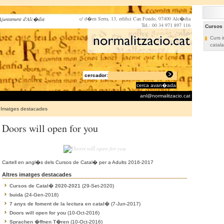
c/ d�en Serra, 13, edifici Can Fondo, 07400 Alc�dia
Ajuntament d'Alc�dia
Tel.: 00 34 971 897 116
Cursos
Curs i
catala
cercador:
cerca avan�ada
anl@normalitzacio.cat
Imatges destacades
Doors will open for you
Cartell en angl�s dels Cursos de Catal� per a Adults 2016-2017
Altres imatges destacades
Cursos de Catal� 2020-2021
(29-Set-2020)
buida
(24-Gen-2018)
7 anys de foment de la lectura en catal�
(7-Jun-2017)
Doors will open for you
(10-Oct-2016)
Sprachen �ffnen T�ren
(10-Oct-2016)