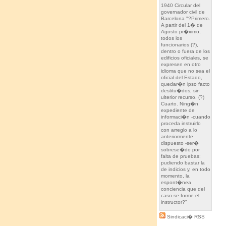
1940 Circular del
governador civil de
Barcelona "?Primero.
A partir del 1� de
Agosto pr�ximo,
todos los
funcionarios (?),
dentro o fuera de los
edificios oficiales, se
expresen en otro
idioma que no sea el
oficial del Estado,
quedar�n ipso facto
destitu�dos, sin
ulterior recurso. (?)
Cuarto. Ning�n
expediente de
informaci�n -cuando
proceda instruirlo
con arreglo a lo
anteriormente
dispuesto -ser�
sobrese�do por
falta de pruebas;
pudiendo bastar la
de indicios y, en todo
momento, la
espont�nea
conciencia que del
caso se forme el
instructor?"
Sindicaci� RSS